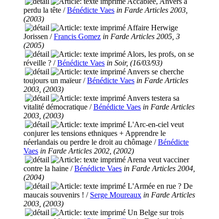
Accablée, Anvers a
perdu la tête
/
Bénédicte Vaes
in Farde Articles 2003,
(2003)
Affaire Herwige
Jorissen
/
Francis Gomez
in Farde Articles 2005, 3
(2005)
Alors, les profs, on se
réveille ?
/
Bénédicte Vaes
in Soir, (16/03/93)
Anvers se cherche
toujours un maïeur
/
Bénédicte Vaes
in Farde Articles
2003, (2003)
Anvers testera sa
vitalité démocratique
/
Bénédicte Vaes
in Farde Articles
2003, (2003)
L'Arc-en-ciel veut
conjurer les tensions ethniques + Apprendre le
néerlandais ou perdre le droit au chômage
/
Bénédicte
Vaes
in Farde Articles 2002, (2002)
Arena veut vacciner
contre la haine
/
Bénédicte Vaes
in Farde Articles 2004,
(2004)
L'Armée en rue ? De
maucais souvenirs !
/
Serge Moureaux
in Farde Articles
2003, (2003)
Un Belge sur trois