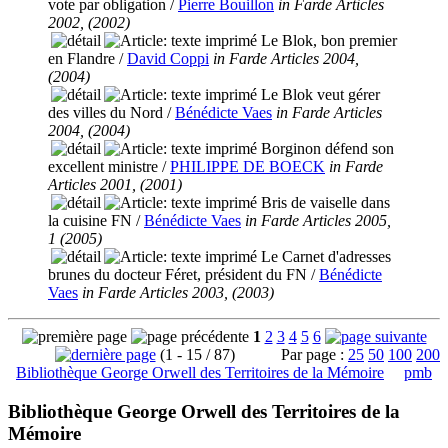
vote par obligation
/
Pierre Bouillon
in Farde Articles
2002, (2002)
Le Blok, bon premier
en Flandre
/
David Coppi
in Farde Articles 2004,
(2004)
Le Blok veut gérer
des villes du Nord
/
Bénédicte Vaes
in Farde Articles
2004, (2004)
Borginon défend son
excellent ministre
/
PHILIPPE DE BOECK
in Farde
Articles 2001, (2001)
Bris de vaiselle dans
la cuisine FN
/
Bénédicte Vaes
in Farde Articles 2005,
1 (2005)
Le Carnet d'adresses
brunes du docteur Féret, président du FN
/
Bénédicte
Vaes
in Farde Articles 2003, (2003)
1
2
3
4
5
6
(1 - 15 / 87)
Par page :
25
50
100
200
Bibliothèque George Orwell des Territoires de la Mémoire
pmb
Bibliothèque George Orwell des Territoires de la
Mémoire