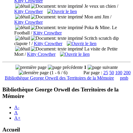
Kitty Crowther
Je veux un chien
/
Kitty Crowther
Mon ami Jim
/
Kitty Crowther
Poka & Mine. Le
Football
/
Kitty Crowther
Scritch scratch dip
clapote !
/
Kitty Crowther
La visite de Petite
Mort
/
Kitty Crowther
1
(1 - 6 / 6)
Par page :
25
50
100
200
Bibliothèque George Orwell des Territoires de la Mémoire
pmb
Bibliothèque George Orwell des Territoires de la
Mémoire
A-
A
A+
Accueil