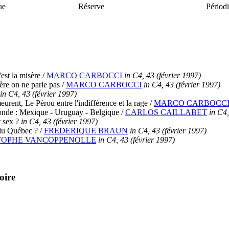
ue
Réserve
Périod
'est la misère
/
MARCO CARBOCCI
in C4, 43 (février 1997)
ère on ne parle pas
/
MARCO CARBOCCI
in C4, 43 (février 1997)
in C4, 43 (février 1997)
ent, Le Pérou entre l'indifférence et la rage
/
MARCO CARBOCC
onde : Mexique - Uruguay - Belgique
/
CARLOS CAILLABET
in C4,
 sex ?
in C4, 43 (février 1997)
 du Québec ?
/
FREDERIQUE BRAUN
in C4, 43 (février 1997)
TOPHE VANCOPPENOLLE
in C4, 43 (février 1997)
oire