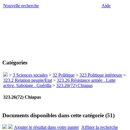
Nouvelle recherche
Aide
Catégories
>
3 Sciences sociales
>
32 Politique
>
323 Politique intérieure
>
323.2 Relation peuple/Etat
>
323.26 Résistance armée . Lutte
active. Sabotage . Guérilla
>
323.26(72) Chiapas
323.26(72) Chiapas
Documents disponibles dans cette catégorie (
51
)
Ajouter le résultat dans votre panier
Affiner la recherche