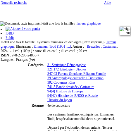
Nouvelle recherche
Aide
Il était une fois la famille
/
Terreur graphique
ISBD
Public
Il était une fois la famille : systèmes familiaux et idéologies [texte imprimé] /
Terreur
graphique
, Illustrateur ;
Emmanuel Todd (1951-....)
, Auteur . -
Bruxelles : Casterman
,
2024 . - 1 vol. (109 p.) : couv. ill. en coul. ; ill. en coul. ; 29 cm.
ISBN
: 978-2-203-24855-7
Langues
: Français (
fre
)
Catégories :
31 Statistique Démographie
321:172 Idéologie - Utopies
347.63 Parents & enfants Filiation Famille
39 Anthropologie culturelle / Civilisation
392 Coutumes Rites
741.5 Bande dessinée / Caricature
94(4) Histoire de l'Europe
94(47) Histoire de l'URSS et Russie
Histoire du Japon
Résumé :
4e de couverture
Les systèmes familiaux expliqués par Emmanuel
Todd, le spécialiste mondial de ce sujet universel.
Dépassé par l’éducation de ses enfants, Terreur