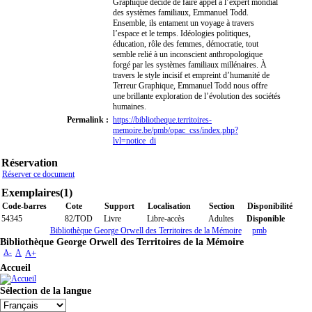
Graphique décide de faire appel à l’expert mondial
des systèmes familiaux, Emmanuel Todd.
Ensemble, ils entament un voyage à travers
l’espace et le temps. Idéologies politiques,
éducation, rôle des femmes, démocratie, tout
semble relié à un inconscient anthropologique
forgé par les systèmes familiaux millénaires. À
travers le style incisif et empreint d’humanité de
Terreur Graphique, Emmanuel Todd nous offre
une brillante exploration de l’évolution des sociétés
humaines.
Permalink :
https://bibliotheque.territoires-
memoire.be/pmb/opac_css/index.php?
lvl=notice_di
Réservation
Réserver ce document
Exemplaires(1)
Code-barres
Cote
Support
Localisation
Section
Disponibilité
54345
82/TOD
Livre
Libre-accès
Adultes
Disponible
Bibliothèque George Orwell des Territoires de la Mémoire
pmb
Bibliothèque George Orwell des Territoires de la Mémoire
A-
A
A+
Accueil
Sélection de la langue