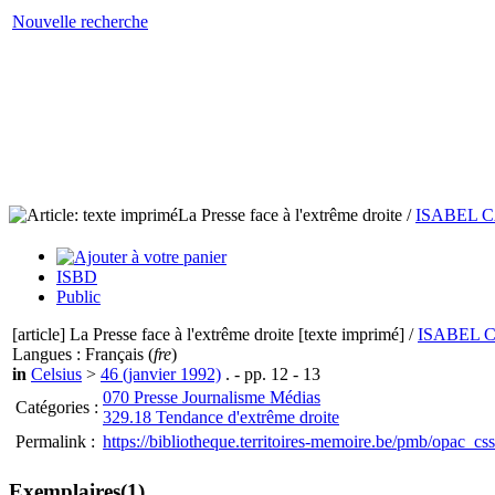
Nouvelle recherche
La Presse face à l'extrême droite
/
ISABEL 
ISBD
Public
[article]
La Presse face à l'extrême droite [texte imprimé] /
ISABEL 
Langues
: Français (
fre
)
in
Celsius
>
46 (janvier 1992)
. - pp. 12 - 13
070 Presse Journalisme Médias
Catégories :
329.18 Tendance d'extrême droite
Permalink :
https://bibliotheque.territoires-memoire.be/pmb/opac_cs
Exemplaires(1)