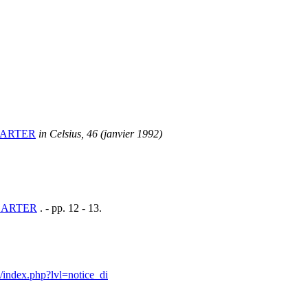
CARTER
in Celsius, 46 (janvier 1992)
CARTER
. - pp. 12 - 13.
s/index.php?lvl=notice_di